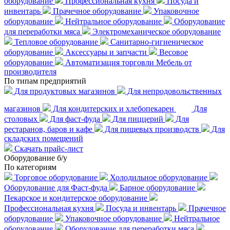
оборудование
Профессиональная кухня
Посуда и
инвентарь
Прачечное оборудование
Упаковочное
оборудование
Нейтральное оборудование
Оборудование
для переработки мяса
Электромеханическое оборудование
Тепловое оборудование
Санитарно-гигиеническое
оборудование
Аксессуары и запчасти
Весовое
оборудование
Автоматизация торговли
Мебель от
производителя
По типам предприятий
Для продуктовых магазинов
Для непродовольственных
магазинов
Для кондитерских и хлебопекарен
Для
столовых
Для фаст-фуда
Для пиццерий
Для
рестаранов, баров и кафе
Для пищевых производств
Для
складских помещений
Скачать прайс-лист
Оборудование б/у
По категориям
Торговое оборудование
Холодильное оборудование
Оборудование для Фаст-фуда
Барное оборудование
Пекарское и кондитерское оборудование
Профессиональная кухня
Посуда и инвентарь
Прачечное
оборудование
Упаковочное оборудование
Нейтральное
оборудование
Оборудование для переработки мяса