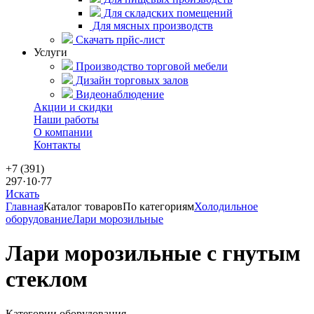
Для складских помещений
Для мясных производств
Скачать прйс-лист
Услуги
Производство торговой мебели
Дизайн торговых залов
Видеонаблюдение
Акции и скидки
Наши работы
О компании
Контакты
+7 (391)
297·10·77
Искать
Главная
Каталог товаров
По категориям
Холодильное
оборудование
Лари морозильные
Лари морозильные с гнутым
стеклом
Категории оборудования