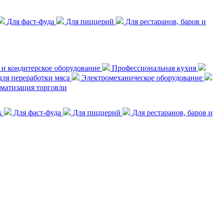
Для фаст-фуда
Для пиццерий
Для рестаранов, баров и
 и кондитерское оборудование
Профессиональная кухня
ля переработки мяса
Электромеханическое оборудование
матизация торговли
х
Для фаст-фуда
Для пиццерий
Для рестаранов, баров и