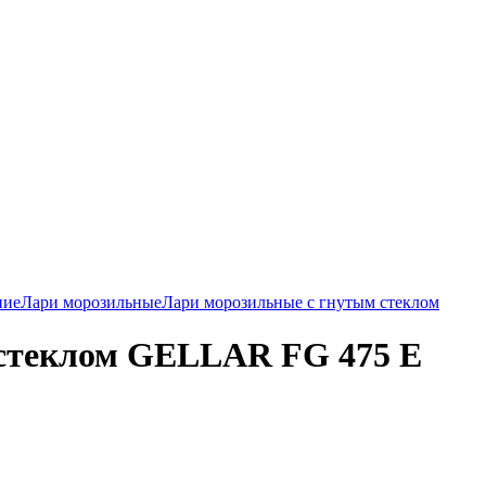
ние
Лари морозильные
Лари морозильные с гнутым стеклом
стеклом GELLAR FG 475 E