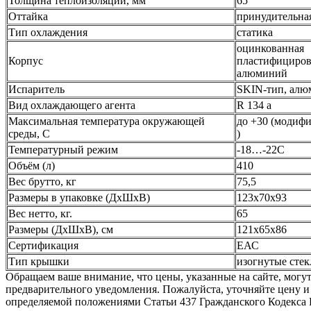
Толщина теплоизоляции, мм
65
Оттайка
принудительна
Тип охлаждения
статика
оцинкованная
Корпус
пластифицирова
алюминий
Испаритель
SKIN-тип, ал
Вид охлаждающего агента
R 134 a
Максимальная температура окружающей
до +30 (модифи
среды, C
)
Температурный режим
-18…-22C
Объём (л)
410
Вес брутто, кг
75,5
Размеры в упаковке (ДхШхВ)
123х70х93
Вес нетто, кг.
65
Размеры (ДхШхВ), см
121х65х86
Сертификация
ЕАС
Тип крышки
изогнутые сте
Обращаем ваше внимание, что цены, указанные на сайте, могут 
предварительного уведомления. Пожалуйста, уточняйте цену и
определяемой положениями Статьи 437 Гражданского Кодекса 