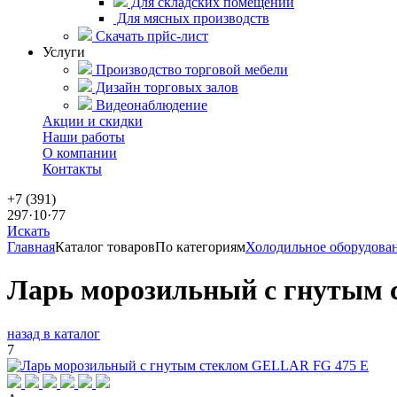
Для складских помещений
Для мясных производств
Скачать прйс-лист
Услуги
Производство торговой мебели
Дизайн торговых залов
Видеонаблюдение
Акции и скидки
Наши работы
О компании
Контакты
+7 (391)
297·10·77
Искать
Главная
Каталог товаров
По категориям
Холодильное оборудова
Ларь морозильный с гнутым 
назад в каталог
7